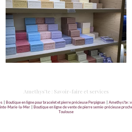
Amethys'te : Savoir-faire et services
es
|
Boutique en ligne pour bracelet et pierre précieuse Perpignan
|
Amethys'te : v
ainte-Marie-la-Mer
|
Boutique en ligne de vente de pierre semie-précieuse proch
Toulouse