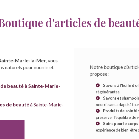
Boutique d'articles de beaut
 Sainte-Marie-la-Mer
, vous
Notre boutique d’artic
s naturels pour nourrir et
propose :
s de beauté
à Sainte-Marie-
Savons à l'huile d'o
régénérantes.
Savons et shampoin
les de beauté
à Sainte-Marie-
nourrissant adapté à tous
Produits de soin bi
préserver l'équilibre de 
Soins pour le corps
S
expérience de bien-être 