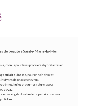
é
les de beauté à Sainte-Marie-la-Mer
live
, connus pour leurs propriétés hydratantes et
gs au lait d'ânesse
, pour un soin doux et
 les types de peau et cheveux.
o
: crèmes, huiles et baumes naturels pour
votre peau.
: savons et gels douche doux, parfaits pour une
quotidien.