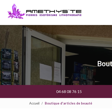
Navigation prin
Aller
au
contenu
principal
Bout
04 68 08 76 15
Accueil
Boutique d'articles de beauté