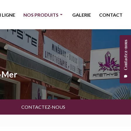
 LIGNE
NOS PRODUITS
GALERIE
CONTACT
Minéraux
Contactez-nous
Bijoux
Décoration & accessoires
Bougies & senteurs
a-Mer
Ésotérisme
Livres & cartes
Beauté
CONTACTEZ-NOUS