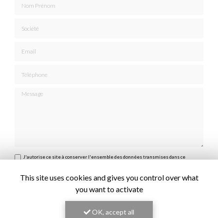
Société
Email
Téléphone
Message
J'autorise ce site à conserver l'ensemble des données transmises dans ce
formulaire pour faciliter le suivi et le traitement de ma demande.
(Aucune
exploitation commerciale ne sera faite des données conservées. Voir notre
politique de
confidentialité
)
This site uses cookies and gives you control over what
you want to activate
OK, accept all