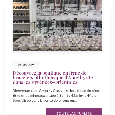
23/05/2025
Célébrez la fête des mers avec
Amethys'te à Sainte-Marie-la-Mer
À l'occasion de la fête des mers, découvrez la boutique
Amethys'te
, votre spécialiste en
bien-être
et
minéraux
à
Sainte-Marie-la-Mer…
TOUTE L'ACTUALITÉ