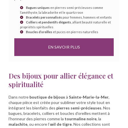
Bagues uniques
en pierres semi-précieuses comme
l’améthyste, la labradorite et le quartz rose
Bracelets personnalisés
pour femmes, hommes et enfants
Colliers et pendentifs élégants
, alliant beauté naturelle et
propriétés spirituelles
Boucles d’oreilles
et puces en pierres naturelles
EN SAVOIR PLUS
Des bijoux pour allier élégance et
spiritualité
Dans notre
boutique de bijoux
à
Sainte-Marie-la-Mer
,
chaque pièce est créée pour sublimer votre style tout en
intégrant les bienfaits des
pierres semi-précieuses
. Nos
bagues, bracelets, colliers et boucles d’oreilles mettent à
l’honneur des pierres comme la
tourmaline noire
, la
malachite
, ou encore l’
œil de tigre
. Nos collections sont