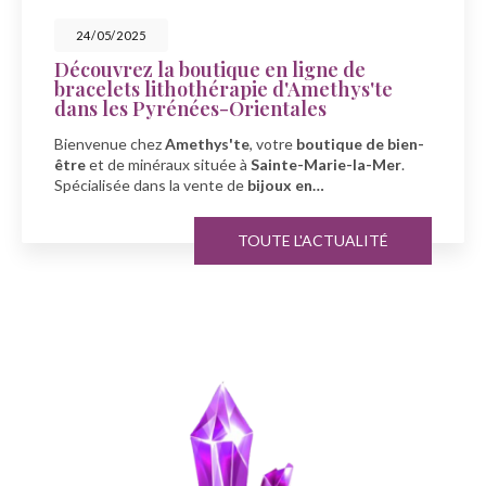
23/05/2025
utique en ligne de
Célébrez la fêt
thérapie d'Amethys'te
Amethys'te à S
ées-Orientales
À l'occasion de la fê
thys'te
, votre
boutique de bien-
Amethys'te
, votre 
située à
Sainte-Marie-la-Mer
.
minéraux
à
Sainte-
vente de
bijoux en…
TOUTE L'ACTUALITÉ