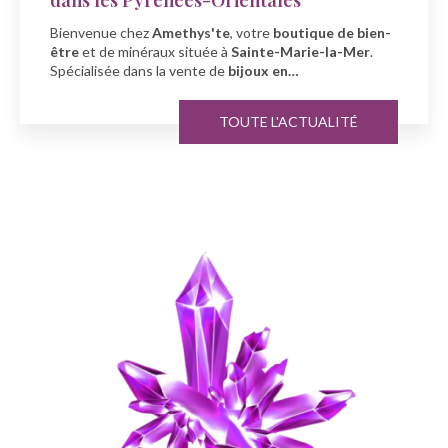
À l'occasion de la fête des mers, déco
utique de bien-
Amethys'te
, votre spécialiste en
bie
Marie-la-Mer
.
minéraux
à
Sainte-Marie-la-Mer…
n…
TOUTE L'
ACTUALITÉ