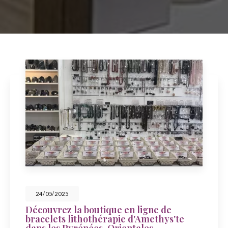
23/05/2025
gne de
Célébrez la fête des mers a
methys'te
Amethys'te à Sainte-Marie
es