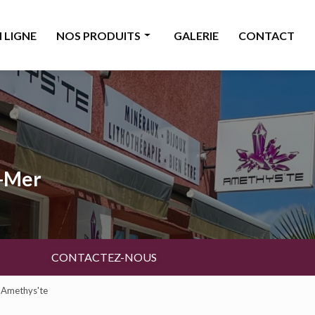
 LIGNE
NOS PRODUITS
GALERIE
CONTACT
Minéraux
Bijoux
Décoration & accessoires
Bougies & senteurs
a-Mer
Ésotérisme
Livres & cartes
Beauté
CONTACTEZ-NOUS
- Amethys'te