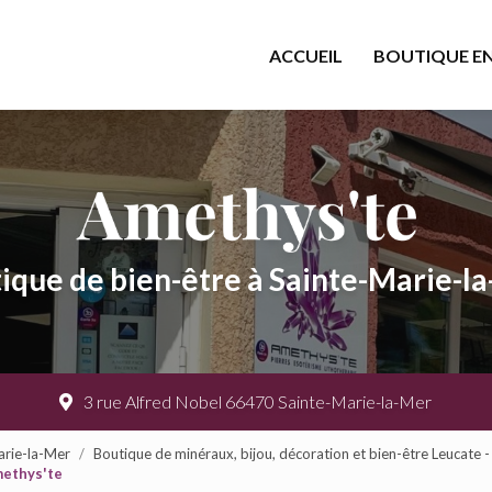
cipale
ACCUEIL
BOUTIQUE EN
ique de bien-être à Sainte-Marie-l
3 rue Alfred Nobel 66470 Sainte-Marie-la-Mer
arie-la-Mer
Boutique de minéraux, bijou, décoration et bien-être Leucate 
methys'te