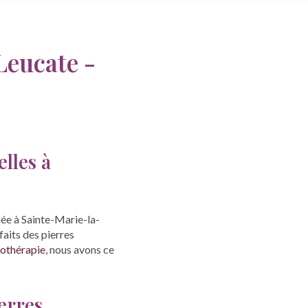
Leucate -
lles à
tuée à Sainte-Marie-la-
faits des pierres
thothérapie
, nous avons ce
erres