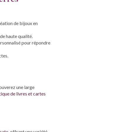
réation de bijoux en
de haute qualité.
personnalisé pour répondre
ctes.
rouverez une large
ique de livres et cartes
cate
, offrant une variété