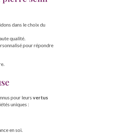
idons dans le choix du
ute qualité.
personnalisé pour répondre
re.
use
onnus pour leurs
vertus
étés uniques :
nce en soi.