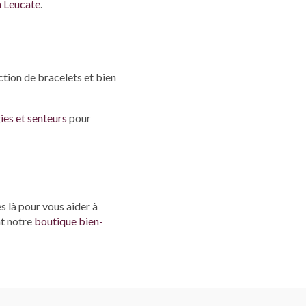
à Leucate
.
ction de bracelets et bien
es et senteurs
pour
 là pour vous aider à
nt notre
boutique bien-