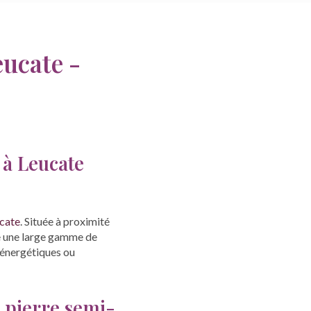
eucate -
 à Leucate
ucate
. Située à proximité
 une large gamme de
 énergétiques ou
n pierre semi-