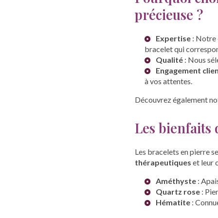
précieuse ?
Expertise
: Notre 
bracelet qui correspo
Qualité
: Nous sél
Engagement clie
à vos attentes.
Découvrez également no
Les bienfaits
Les bracelets en pierre s
thérapeutiques
et leur 
Améthyste
: Apais
Quartz rose
: Pie
Hématite
: Connue