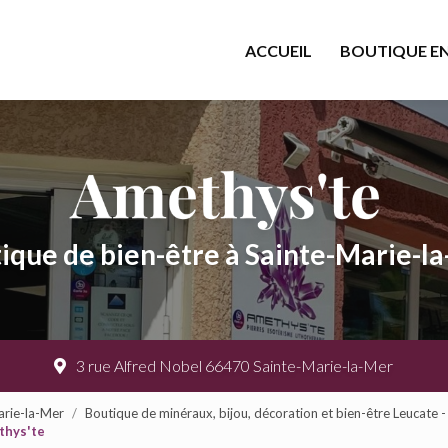
cipale
ACCUEIL
BOUTIQUE EN
ique de bien-être à Sainte-Marie-l
3 rue Alfred Nobel 66470 Sainte-Marie-la-Mer
arie-la-Mer
Boutique de minéraux, bijou, décoration et bien-être Leucate 
thys'te