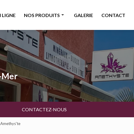
 LIGNE
NOS PRODUITS
GALERIE
CONTACT
Minéraux
Bijoux
Décoration & accessoires
Bougies & senteurs
a-Mer
Ésotérisme
Livres & cartes
Beauté
CONTACTEZ-NOUS
- Amethys'te