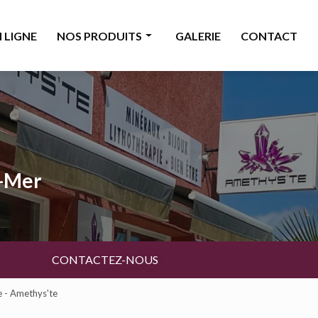
 LIGNE
NOS PRODUITS
GALERIE
CONTACT
Minéraux
Bijoux
Décoration & accessoires
Bougies & senteurs
a-Mer
Ésotérisme
Livres & cartes
Beauté
CONTACTEZ-NOUS
e - Amethys'te