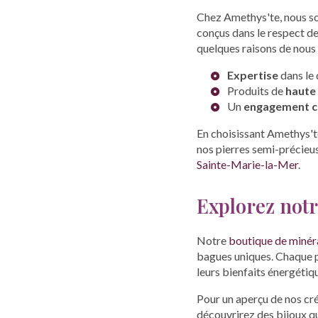
Chez Amethys'te, nous s
conçus dans le respect de
quelques raisons de nous 
Expertise
dans le 
Produits de
haute 
Un
engagement cl
En choisissant Amethys'te
nos pierres semi-précieus
Sainte-Marie-la-Mer
.
Explorez notr
Notre
boutique de minér
bagues uniques. Chaque pi
leurs bienfaits énergétiq
Pour un aperçu de nos cré
découvrirez des bijoux qu