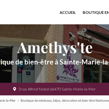
cipale
ACCUEIL
BOUTIQUE EN
ique de bien-être à Sainte-Marie-l
3 rue Alfred Nobel 66470 Sainte-Marie-la-Mer
arie-la-Mer
Boutique de minéraux, bijou, décoration et bien-être Narbonn