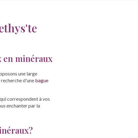
thys'te
x en minéraux
roposons une large
a recherche d'une
bague
s qui correspondent à vos
ous enchanter par la
minéraux?