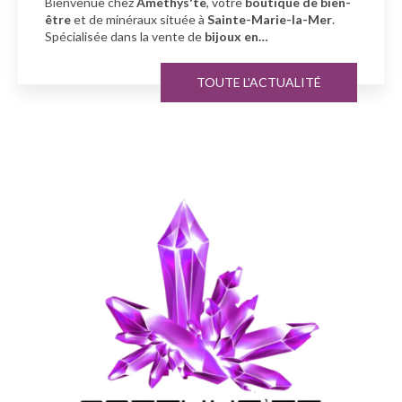
votre
boutique de bien-
Amethys'te
, votre spécialiste
ainte-Marie-la-Mer
.
minéraux
à
Sainte-Marie-la-
joux en…
TOU
TE L'ACTUALITÉ