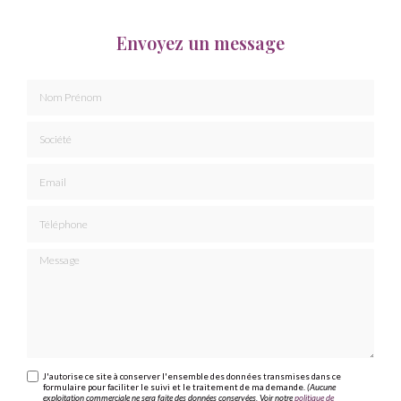
Envoyez un message
Nom Prénom
Société
Email
Téléphone
Message
J'autorise ce site à conserver l'ensemble des données transmises dans ce
formulaire pour faciliter le suivi et le traitement de ma demande.
(Aucune
exploitation commerciale ne sera faite des données conservées. Voir notre
politique de