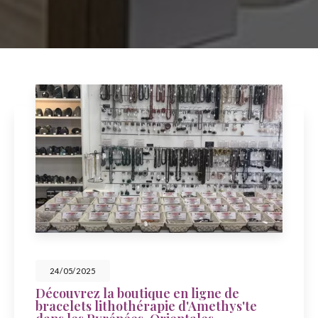
23/05/2025
ique en ligne de
Célébrez la fête 
érapie d'Amethys'te
Amethys'te à Sai