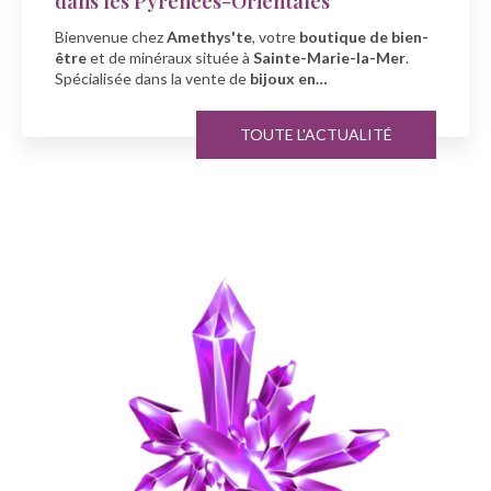
-Orientales
À l'occasion de la fête 
s'te
, votre
boutique de bien-
Amethys'te
, votre spéc
uée à
Sainte-Marie-la-Mer
.
minéraux
à
Sainte-Mar
e de
bijoux en…
TOUTE L'ACTUALITÉ