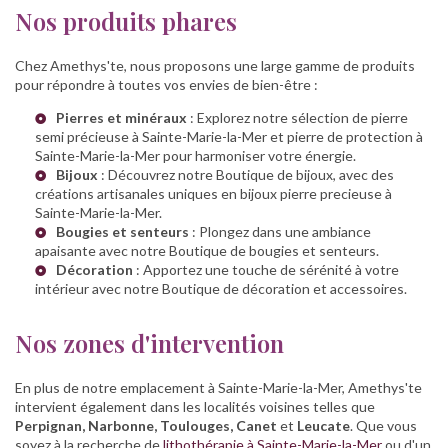
Nos produits phares
Chez Amethys'te, nous proposons une large gamme de produits
pour répondre à toutes vos envies de bien-être :
Pierres et minéraux
: Explorez notre sélection de
pierre
semi précieuse à Sainte-Marie-la-Mer
et
pierre de protection à
Sainte-Marie-la-Mer
pour harmoniser votre énergie.
Bijoux
: Découvrez notre
Boutique de bijoux
, avec des
créations artisanales uniques en
bijoux pierre precieuse à
Sainte-Marie-la-Mer
.
Bougies et senteurs
: Plongez dans une ambiance
apaisante avec notre
Boutique de bougies et senteurs
.
Décoration
: Apportez une touche de sérénité à votre
intérieur avec notre
Boutique de décoration et accessoires
.
Nos zones d'intervention
En plus de notre emplacement à Sainte-Marie-la-Mer, Amethys'te
intervient également dans les localités voisines telles que
Perpignan, Narbonne, Toulouges, Canet
et
Leucate
. Que vous
soyez à la recherche de
lithothérapie à Sainte-Marie-la-Mer
ou d'un