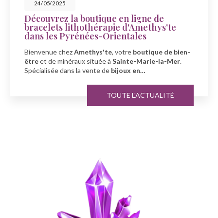
23/05/2025
Célébrez la fête des mers avec
Amethys'te à Sainte-Marie-la-Mer
À l'occasion de la fête des mers, découvrez la boutique
Amethys'te
, votre spécialiste en
bien-être
et
minéraux
à
Sainte-Marie-la-Mer…
TOUTE L'ACTUALITÉ