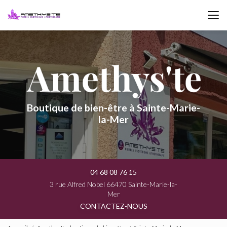
Aller
au
contenu
principal
Boutique de bien-être à Sainte-Marie-
la-Mer
04 68 08 76 15
3 rue Alfred Nobel 66470 Sainte-Marie-la-
Mer
CONTACTEZ-NOUS