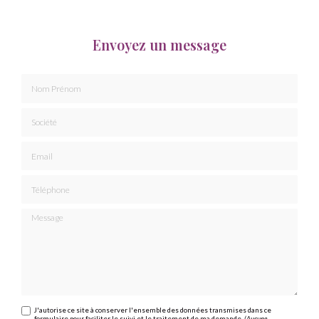
Envoyez un message
Nom Prénom
Société
Email
Téléphone
Message
J'autorise ce site à conserver l'ensemble des données transmises dans ce
formulaire pour faciliter le suivi et le traitement de ma demande.
(Aucune