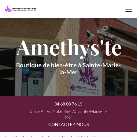
Aller
au
contenu
principal
Boutique de bien-être à Sainte-Marie-
la-Mer
04 68 08 76 15
3 rue Alfred Nobel 66470 Sainte-Marie-la-
Mer
CONTACTEZ-NOUS