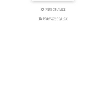
PERSONALIZE
PRIVACY POLICY
Amethys'te, Boutique de bien-être à Sainte-Marie-la-Mer
Mentions légales
-
Plan du site
-
Liens utiles
-
Cookies