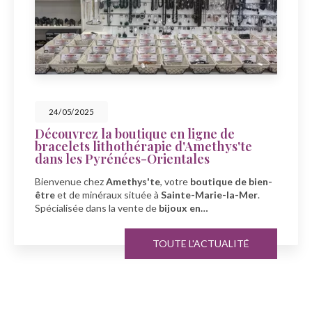
23/05/2025
Célébrez la fête des mers avec
Amethys'te à Sainte-Marie-la-Mer
À l'occasion de la fête des mers, découvrez la boutique
Amethys'te
, votre spécialiste en
bien-être
et
minéraux
à
Sainte-Marie-la-Mer…
TOUTE L'ACTUALITÉ