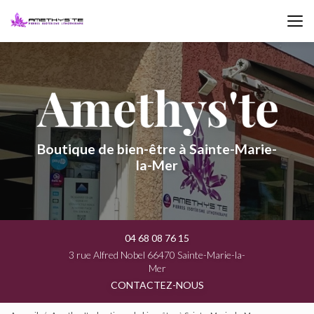
Aller
au
contenu
principal
Boutique de bien-être à Sainte-Marie-
la-Mer
04 68 08 76 15
3 rue Alfred Nobel 66470 Sainte-Marie-la-
Mer
CONTACTEZ-NOUS