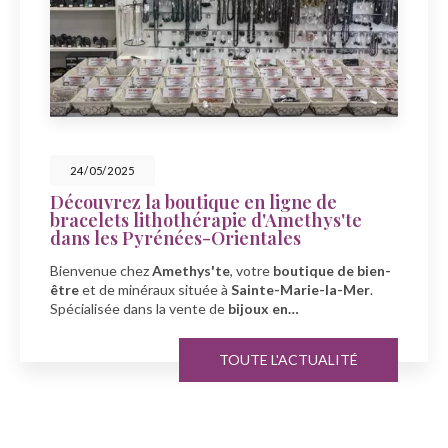
23/05/2025
Célébrez la fête des mers avec
Amethys'te à Sainte-Marie-la-Mer
À l'occasion de la fête des mers, découvrez la boutique
Amethys'te
, votre spécialiste en
bien-être
et
minéraux
à
Sainte-Marie-la-Mer…
TOUTE L'ACTUALITÉ