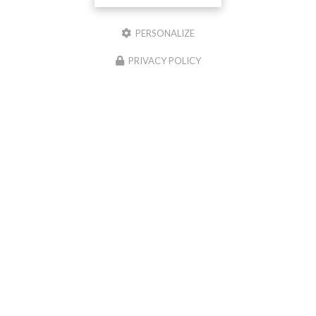
PERSONALIZE
PRIVACY POLICY
Amethys'te, Boutique de bien-être à Sainte-Marie-la-Mer
Mentions légales
-
Plan du site
-
Liens utiles
-
Cookies