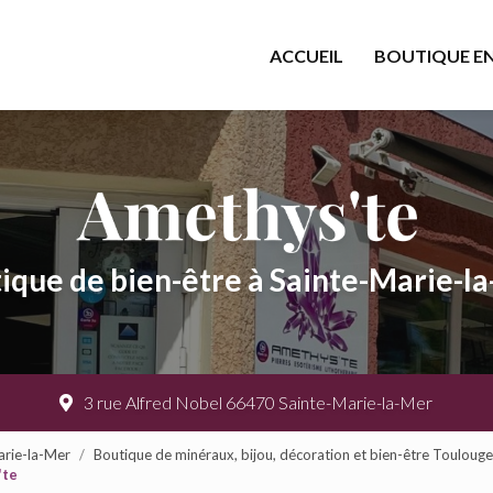
cipale
ACCUEIL
BOUTIQUE EN
ique de bien-être à Sainte-Marie-l
3 rue Alfred Nobel 66470 Sainte-Marie-la-Mer
arie-la-Mer
Boutique de minéraux, bijou, décoration et bien-être Touloug
'te