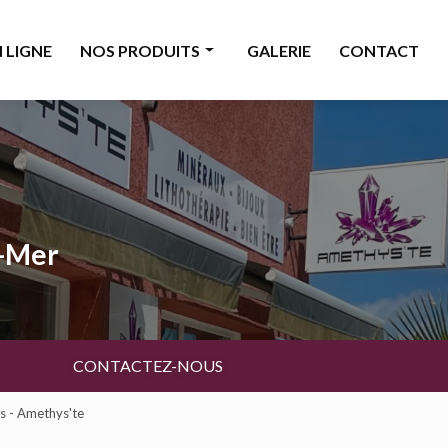
 LIGNE
NOS PRODUITS
GALERIE
CONTACT
Minéraux
Bijoux
Décoration & accessoires
Bougies & senteurs
a-Mer
Ésotérisme
Livres & cartes
Beauté
CONTACTEZ-NOUS
es - Amethys'te