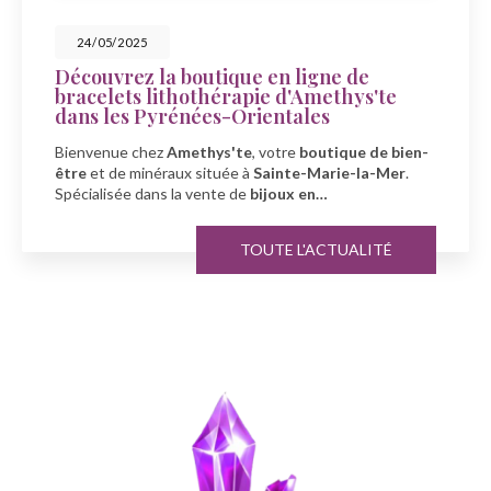
23/05/2025
e en ligne de
Célébrez la fête des
pie d'Amethys'te
Amethys'te à Saint
rientales
À l'occasion de la fête des 
e
, votre
boutique de bien-
Amethys'te
, votre spécial
 à
Sainte-Marie-la-Mer
.
minéraux
à
Sainte-Marie-
e
bijoux en…
TOUTE L'ACTUALITÉ