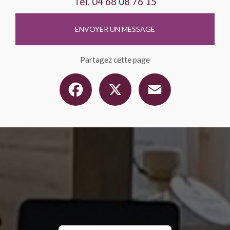
Tél.
04 68 08 76 15
ENVOYER UN MESSAGE
Partagez cette page
Facebook
X
Email