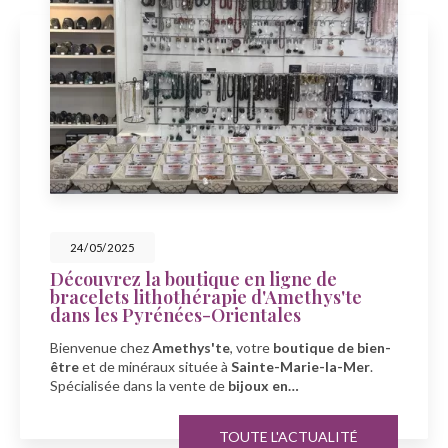
23/05/2025
e en ligne de
Célébrez la fête des
pie d'Amethys'te
Amethys'te à Saint
rientales
À l'occasion de la fête des 
e
, votre
boutique de bien-
Amethys'te
, votre spécial
 à
Sainte-Marie-la-Mer
.
minéraux
à
Sainte-Marie-
e
bijoux en…
TOUTE L'ACTUALITÉ