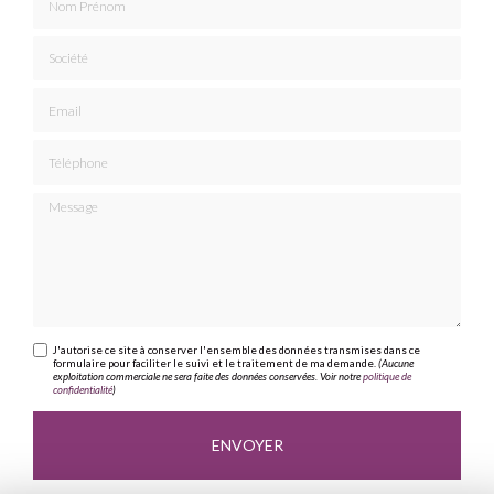
Société
Email
Téléphone
Message
J'autorise ce site à conserver l'ensemble des données transmises dans ce
formulaire pour faciliter le suivi et le traitement de ma demande.
(Aucune
exploitation commerciale ne sera faite des données conservées. Voir notre
politique de
confidentialité
)