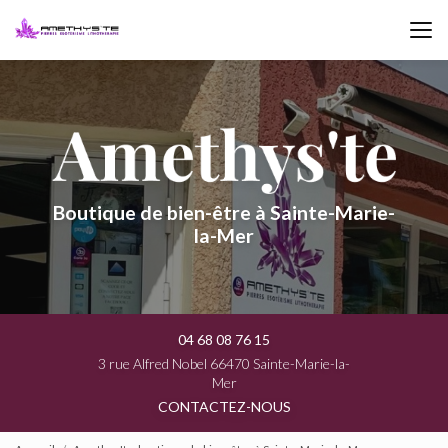
Aller
au
contenu
principal
Boutique de bien-être à Sainte-Marie-
la-Mer
04 68 08 76 15
3 rue Alfred Nobel 66470 Sainte-Marie-la-
Mer
CONTACTEZ-NOUS