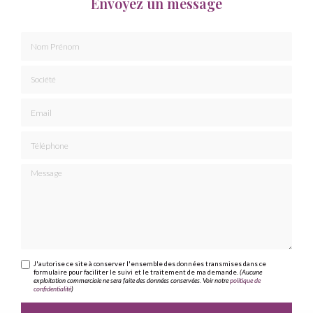
Envoyez un message
Nom Prénom
Société
Email
Téléphone
Message
J'autorise ce site à conserver l'ensemble des données transmises dans ce
formulaire pour faciliter le suivi et le traitement de ma demande.
(Aucune
exploitation commerciale ne sera faite des données conservées. Voir notre
politique de
confidentialité
)