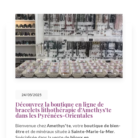
23/05/2025
en ligne de
Célébrez la fête des m
e d'Amethys'te
Amethys'te à Sainte-
entales
À l'occasion de la fête des mer
votre
boutique de bien-
Amethys'te
, votre spécialiste
ainte-Marie-la-Mer
.
minéraux
à
Sainte-Marie-la-
joux en…