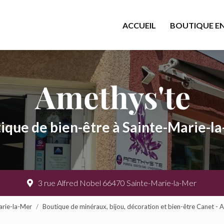
cipale
ACCUEIL
BOUTIQUE EN
ique de bien-être à Sainte-Marie-l
3 rue Alfred Nobel 66470 Sainte-Marie-la-Mer
arie-la-Mer
Boutique de minéraux, bijou, décoration et bien-être Canet - 