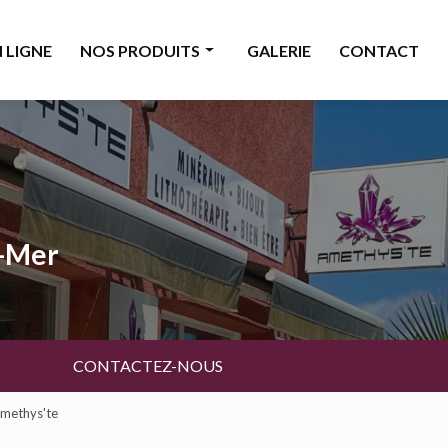
 LIGNE
NOS PRODUITS
GALERIE
CONTACT
Minéraux
Bijoux
Décoration & accessoires
Bougies & senteurs
a-Mer
Ésotérisme
Livres & cartes
Beauté
CONTACTEZ-NOUS
Amethys'te