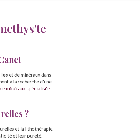
methys'te
 Canet
lles
et de minéraux dans
ent à la recherche d'une
de minéraux spécialisée
relles ?
elles et la lithothérapie.
cité et leur pureté.