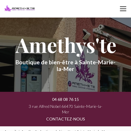
Aller
au
contenu
principal
Boutique de bien-être à Sainte-Marie-
la-Mer
04 68 08 76 15
3 rue Alfred Nobel 66470 Sainte-Marie-la-
Mer
CONTACTEZ-NOUS