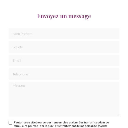
Envoyez un message
Nom Prénom
Société
Email
Téléphone
Message
J'autorise ce site à conserver l'ensemble des données transmises dans ce
formulaire pour faciliter le suivi et le traitement de ma demande.
(Aucune