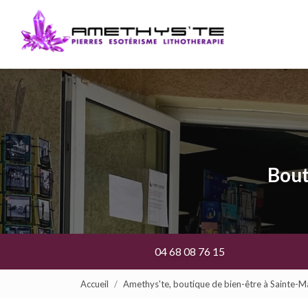
Navigation prin
Aller
au
contenu
principal
Bout
04 68 08 76 15
Accueil
Amethys'te, boutique de bien-être à Sainte-M