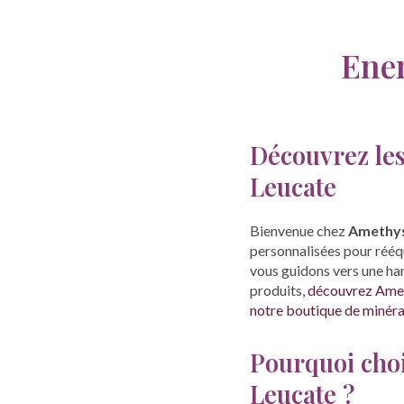
Ener
Découvrez les
Leucate
Bienvenue chez
Amethys
personnalisées pour rééqu
vous guidons vers une har
produits,
découvrez Ameth
notre boutique de minérau
Pourquoi choi
Leucate ?