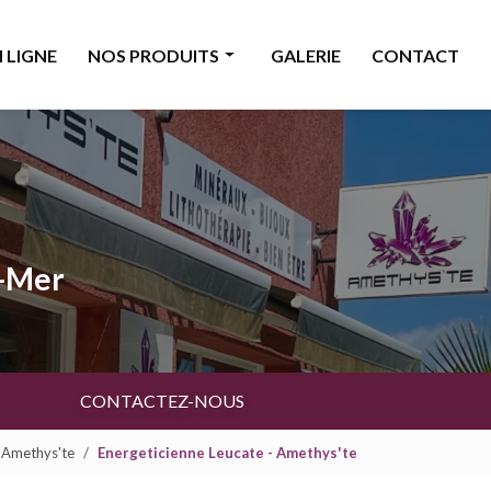
 LIGNE
NOS PRODUITS
GALERIE
CONTACT
Minéraux
Bijoux
Décoration & accessoires
Bougies & senteurs
a-Mer
Ésotérisme
Livres & cartes
Beauté
CONTACTEZ-NOUS
- Amethys'te
Energeticienne Leucate - Amethys'te