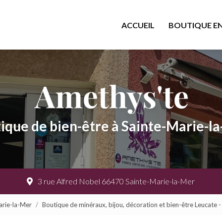
cipale
ACCUEIL
BOUTIQUE EN
ique de bien-être à Sainte-Marie-l
3 rue Alfred Nobel 66470 Sainte-Marie-la-Mer
arie-la-Mer
Boutique de minéraux, bijou, décoration et bien-être Leucate 