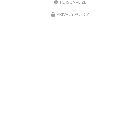
PERSONALIZE
PRIVACY POLICY
Amethys'te, Boutique de bien-être à Sainte-Marie-la-Mer
Mentions légales
-
Plan du site
-
Liens utiles
-
Cookies