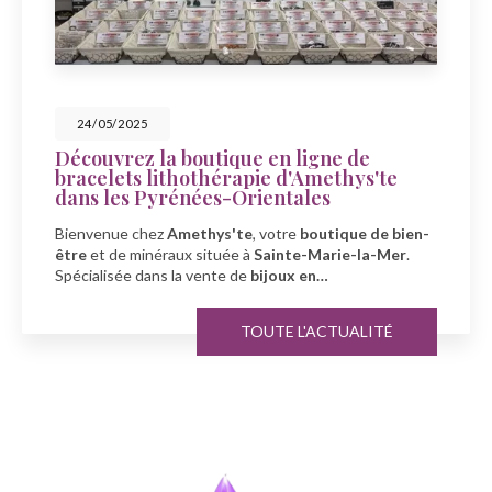
23/05/2025
Célébrez la fête des mers avec
Amethys'te à Sainte-Marie-la-Mer
À l'occasion de la fête des mers, découvrez la boutique
Amethys'te
, votre spécialiste en
bien-être
et
minéraux
à
Sainte-Marie-la-Mer…
TOUTE L'ACTUALITÉ