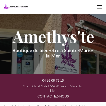
Aller
au
contenu
principal
Boutique de bien-être à Sainte-Marie-
la-Mer
04 68 08 76 15
3 rue Alfred Nobel 66470 Sainte-Marie-la-
Mer
CONTACTEZ-NOUS