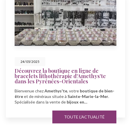
23/05/2025
Célébrez la fête des mers avec
Amethys'te à Sainte-Marie-la-Mer
À l'occasion de la fête des mers, découvrez la boutique
-
Amethys'te
, votre spécialiste en
bien-être
et
minéraux
à
Sainte-Marie-la-Mer…
TOUTE L'ACTUALITÉ