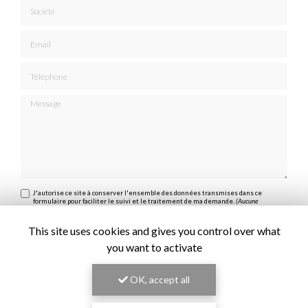
Société
Email
Téléphone
Message
J'autorise ce site à conserver l'ensemble des données transmises dans ce
formulaire pour faciliter le suivi et le traitement de ma demande.
(Aucune
exploitation commerciale ne sera faite des données conservées. Voir notre
politique de
confidentialité
)
This site uses cookies and gives you control over what
you want to activate
OK, accept all