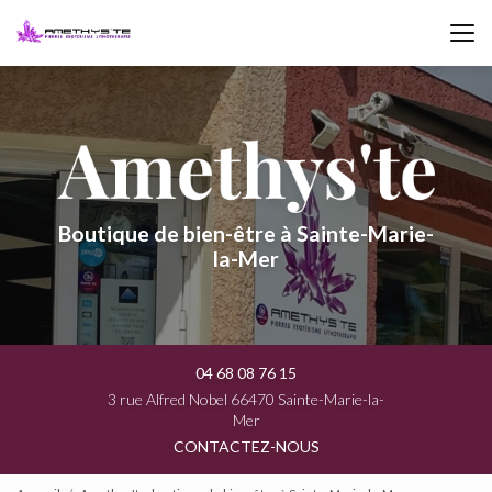
Aller
au
contenu
principal
Boutique de bien-être à Sainte-Marie-
la-Mer
04 68 08 76 15
3 rue Alfred Nobel 66470 Sainte-Marie-la-
Mer
CONTACTEZ-NOUS