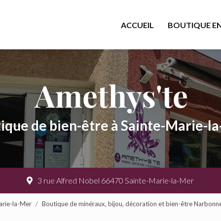
cipale
ACCUEIL
BOUTIQUE EN
ique de bien-être à Sainte-Marie-l
3 rue Alfred Nobel 66470 Sainte-Marie-la-Mer
arie-la-Mer
Boutique de minéraux, bijou, décoration et bien-être Narbonn