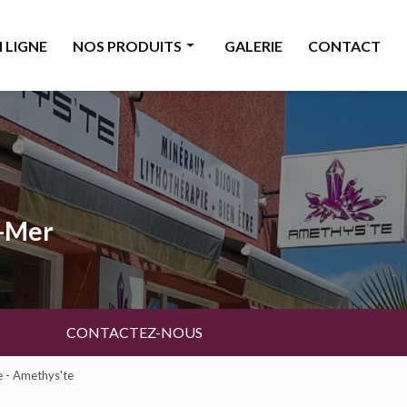
 LIGNE
NOS PRODUITS
GALERIE
CONTACT
Minéraux
Bijoux
Décoration & accessoires
Bougies & senteurs
a-Mer
Ésotérisme
Livres & cartes
Beauté
CONTACTEZ-NOUS
e - Amethys'te