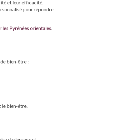
é et leur efficacité.
personnalisé pour répondre
r les Pyrénées orientales
.
de bien-être :
 le bien-être.
adre chaleureux et