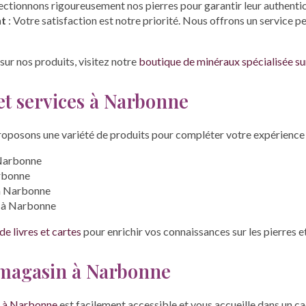
ectionnons rigoureusement nos pierres pour garantir leur authenticit
nt
: Votre satisfaction est notre priorité. Nous offrons un service 
sur nos produits, visitez notre
boutique de minéraux spécialisée su
et services à Narbonne
oposons une variété de produits pour compléter votre expérience 
 Narbonne
arbonne
 à Narbonne
s à Narbonne
e livres et cartes
pour enrichir vos connaissances sur les pierres et
e magasin à Narbonne
e à Narbonne
est facilement accessible et vous accueille dans un c