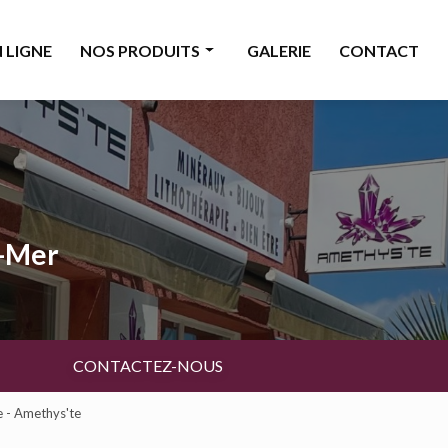
 LIGNE
NOS PRODUITS
GALERIE
CONTACT
Minéraux
Bijoux
Décoration & accessoires
Bougies & senteurs
a-Mer
Ésotérisme
Livres & cartes
Beauté
CONTACTEZ-NOUS
e - Amethys'te