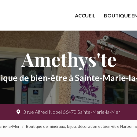
cipale
ACCUEIL
BOUTIQUE EN
ique de bien-être à Sainte-Marie-l
3 rue Alfred Nobel 66470 Sainte-Marie-la-Mer
arie-la-Mer
Boutique de minéraux, bijou, décoration et bien-être Narbonn