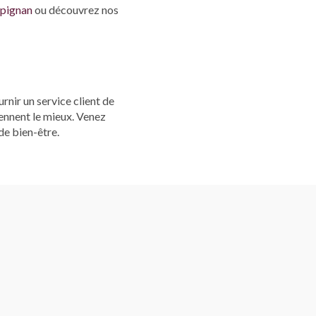
rpignan
ou découvrez nos
rnir un service client de
iennent le mieux. Venez
de bien-être.