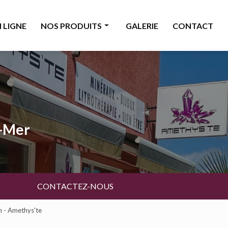
 LIGNE
NOS PRODUITS
GALERIE
CONTACT
Minéraux
Bijoux
Décoration & accessoires
Bougies & senteurs
a-Mer
Ésotérisme
Livres & cartes
Beauté
CONTACTEZ-NOUS
n - Amethys'te