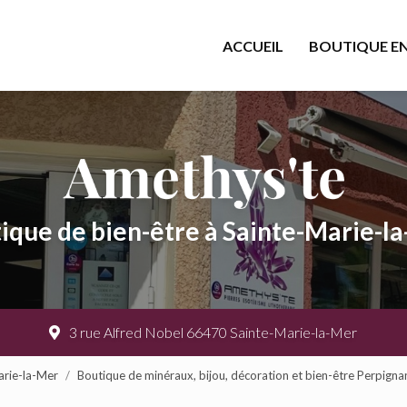
cipale
ACCUEIL
BOUTIQUE EN
ique de bien-être à Sainte-Marie-l
3 rue Alfred Nobel 66470 Sainte-Marie-la-Mer
arie-la-Mer
Boutique de minéraux, bijou, décoration et bien-être Perpigna