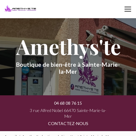
Aller
au
contenu
principal
Boutique de bien-être à Sainte-Marie-
la-Mer
04 68 08 76 15
3 rue Alfred Nobel 66470 Sainte-Marie-la-
Mer
CONTACTEZ-NOUS