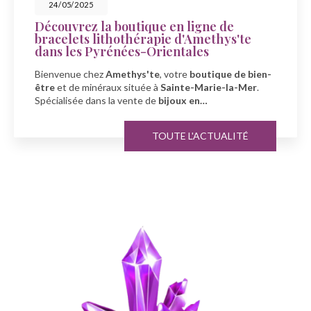
23/05/2025
Célébrez la fête des mers avec
Amethys'te à Sainte-Marie-la-Mer
À l'occasion de la fête des mers, découvrez la boutique
-
Amethys'te
, votre spécialiste en
bien-être
et
minéraux
à
Sainte-Marie-la-Mer…
TOUTE L'ACTUALITÉ