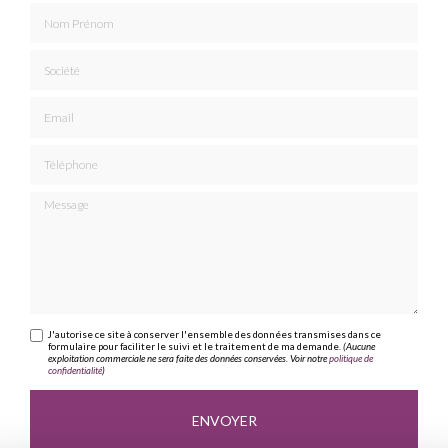
Nom Prénom
Société
Email
Téléphone
Message
J'autorise ce site à conserver l'ensemble des données transmises dans ce
formulaire pour faciliter le suivi et le traitement de ma demande.
(Aucune
exploitation commerciale ne sera faite des données conservées. Voir notre
politique de
confidentialité
)