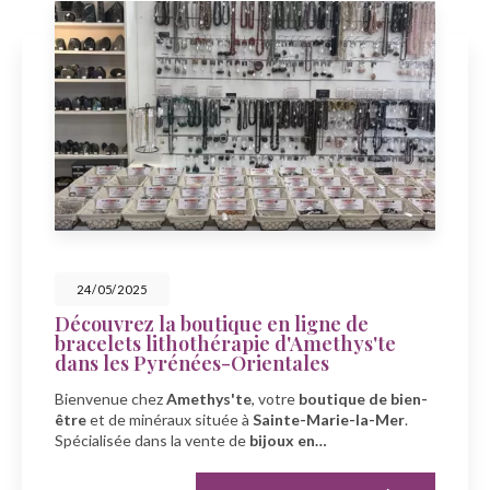
23/05/2025
e en ligne de
Célébrez la fête des
pie d'Amethys'te
Amethys'te à Saint
rientales
À l'occasion de la fête des 
e
, votre
boutique de bien-
Amethys'te
, votre spécial
 à
Sainte-Marie-la-Mer
.
minéraux
à
Sainte-Marie-
e
bijoux en…