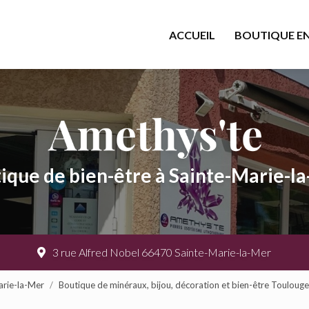
cipale
ACCUEIL
BOUTIQUE EN
ique de bien-être à Sainte-Marie-l
3 rue Alfred Nobel 66470 Sainte-Marie-la-Mer
arie-la-Mer
Boutique de minéraux, bijou, décoration et bien-être Touloug