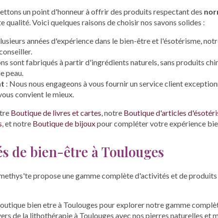
ttons un point d'honneur à offrir des produits respectant des
nor
te qualité. Voici quelques raisons de choisir nos savons solides :
lusieurs années d'expérience dans le bien-être et l'ésotérisme, notr
conseiller.
ns sont fabriqués à partir d'ingrédients naturels, sans produits chi
e peau.
nt
: Nous nous engageons à vous fournir un service client exceptionn
 vous convient le mieux.
tre
Boutique de livres et cartes
, notre
Boutique d'articles d'ésotér
s
, et notre
Boutique de bijoux
pour compléter votre expérience bie
tés de bien-être à Toulouges
methys'te propose une gamme complète d'activités et de produits 
outique bien etre à Toulouges
pour explorer notre gamme complèt
vers de la
lithothérapie à Toulouges
avec nos pierres naturelles et 