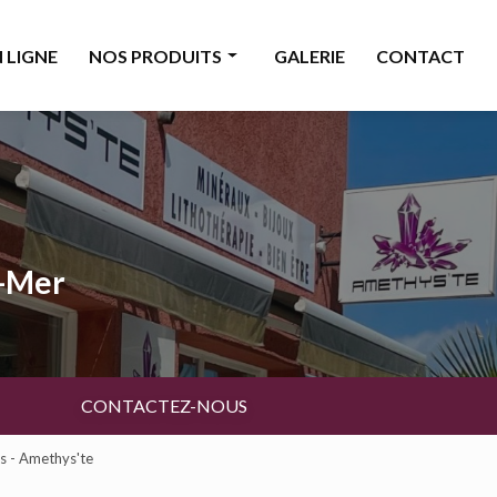
 LIGNE
NOS PRODUITS
GALERIE
CONTACT
Minéraux
Bijoux
Décoration & accessoires
Bougies & senteurs
a-Mer
Ésotérisme
Livres & cartes
Beauté
CONTACTEZ-NOUS
es - Amethys'te