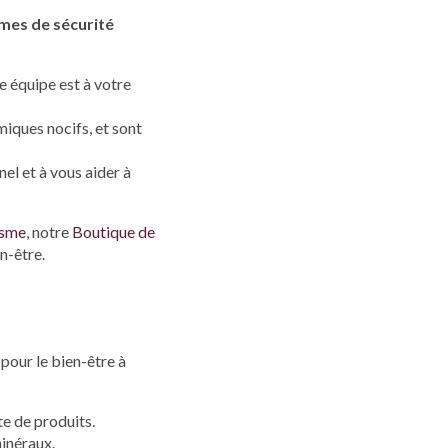
mes de sécurité
e équipe est à votre
miques nocifs, et sont
el et à vous aider à
isme
, notre
Boutique de
n-être.
pour le bien-être à
e de produits.
minéraux.