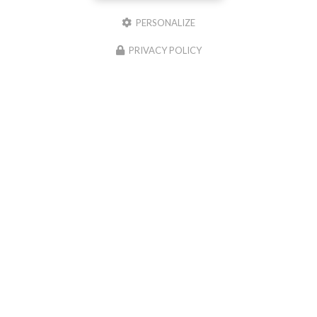
PERSONALIZE
PRIVACY POLICY
Amethys'te, Boutique de bien-être à Sainte-Marie-la-Mer
Mentions légales
-
Plan du site
-
Liens utiles
-
Cookies