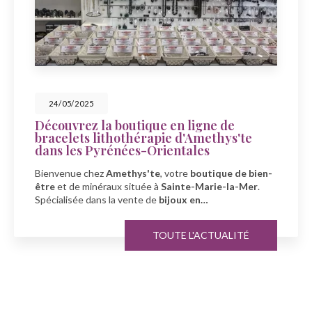
23/05/2025
Célébrez la fête des mers avec
Amethys'te à Sainte-Marie-la-Mer
À l'occasion de la fête des mers, découvrez la boutique
Amethys'te
, votre spécialiste en
bien-être
et
minéraux
à
Sainte-Marie-la-Mer…
TOUTE L'ACTUALITÉ