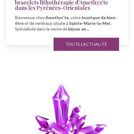
e d'Amethys'te
Amethys'te à Sainte-
entales
À l'occasion de la fête des mer
votre
boutique de bien-
Amethys'te
, votre spécialiste
ainte-Marie-la-Mer
.
minéraux
à
Sainte-Marie-la-
joux en…
TOU
TE L'ACTUALITÉ